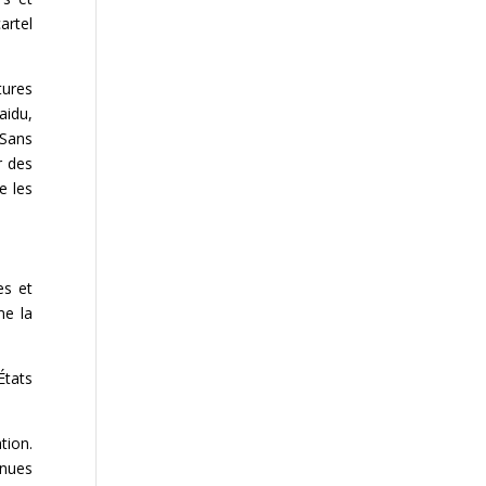
artel
tures
aidu,
 Sans
r des
e les
es et
me la
États
tion.
enues