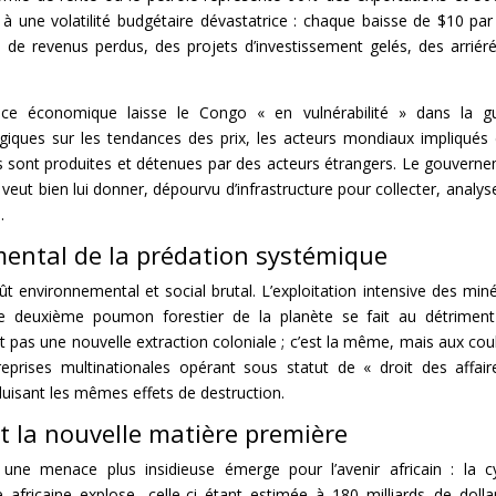
à une volatilité budgétaire dévastatrice : chaque baisse de $10 par 
s de revenus perdus, des projets d’investissement gelés, des arriér
gence économique laisse le Congo « en vulnérabilité » dans la g
iques sur les tendances des prix, les acteurs mondiaux impliqués
ques sont produites et détenues par des acteurs étrangers. Le gouvern
eut bien lui donner, dépourvu d’infrastructure pour collecter, analys
.
ental de la prédation systémique
environnemental et social brutal. L’exploitation intensive des min
e deuxième poumon forestier de la planète se fait au détrimen
t pas une nouvelle extraction coloniale ; c’est la même, mais aux cou
prises multinationales opérant sous statut de « droit des affair
duisant les mêmes effets de destruction.
 la nouvelle matière première
 une menace plus insidieuse émerge pour l’avenir africain : la c
africaine explose, celle-ci étant estimée à 180 milliards de dolla