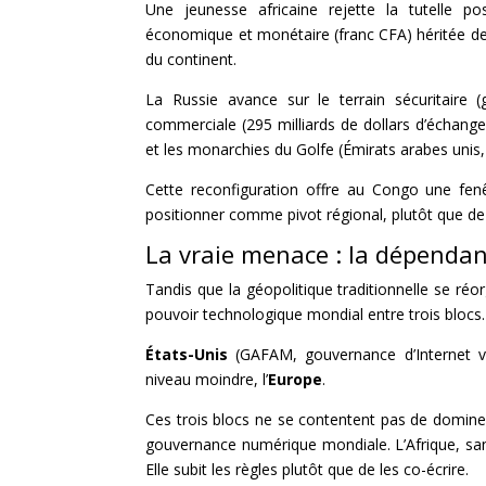
Une jeunesse africaine rejette la tutelle p
économique et monétaire (franc CFA) héritée de la
du continent.
La Russie avance sur le terrain sécuritaire 
commerciale (295 milliards de dollars d’échange
et les monarchies du Golfe (Émirats arabes unis, 
Cette reconfiguration offre au Congo une fenê
positionner comme pivot régional, plutôt que de 
La vraie menace : la dépenda
Tandis que la géopolitique traditionnelle se r
pouvoir technologique mondial entre trois blocs.
États-Unis
(GAFAM, gouvernance d’Internet 
niveau moindre, l’
Europe
.
Ces trois blocs ne se contentent pas de dominer 
gouvernance numérique mondiale. L’Afrique, sans
Elle subit les règles plutôt que de les co-écrire.