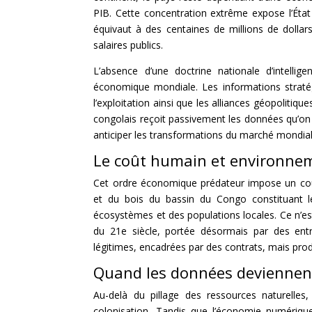
PIB. Cette concentration extrême expose l’État 
équivaut à des centaines de millions de dollar
salaires publics.
L’absence d’une doctrine nationale d’intelli
économique mondiale. Les informations stratég
l’exploitation ainsi que les alliances géopoliti
congolais reçoit passivement les données qu’on v
anticiper les transformations du marché mondial
Le coût humain et environnem
Cet ordre économique prédateur impose un coût 
et du bois du bassin du Congo constituant l
écosystèmes et des populations locales. Ce n’es
du 21e siècle, portée désormais par des entre
légitimes, encadrées par des contrats, mais pro
Quand les données deviennent
Au-delà du pillage des ressources naturelles,
colonisation. Tandis que l’économie numérique 