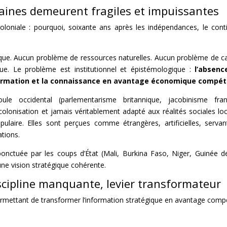
icaines demeurent fragiles et impuissantes
coloniale : pourquoi, soixante ans après les indépendances, le cont
que. Aucun problème de ressources naturelles. Aucun problème de ca
que. Le problème est institutionnel et épistémologique :
l’absenc
formation et la connaissance en avantage économique compéti
oule occidental (parlementarisme britannique, jacobinisme fran
olonisation et jamais véritablement adapté aux réalités sociales loc
pulaire. Elles sont perçues comme étrangères, artificielles, servan
ations.
, ponctuée par les coups d’État (Mali, Burkina Faso, Niger, Guinée d
une vision stratégique cohérente.
iscipline manquante, levier transformateur
permettant de transformer l’information stratégique en avantage compét