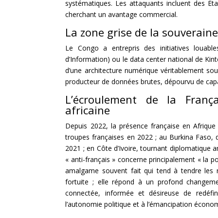
systématiques. Les attaquants incluent des Éta
cherchant un avantage commercial.
La zone grise de la souverai
Le Congo a entrepris des initiatives louab
d’Information) ou le data center national de Kin
d’une architecture numérique véritablement so
producteur de données brutes, dépourvu de capac
L’écroulement de la França
africaine
Depuis 2022, la présence française en Afrique d
troupes françaises en 2022 ; au Burkina Faso, 
2021 ; en Côte d’Ivoire, tournant diplomatique 
« anti-français » concerne principalement « la po
amalgame souvent fait qui tend à tendre les r
fortuite ; elle répond à un profond changem
connectée, informée et désireuse de redéfini
l’autonomie politique et à l’émancipation écono