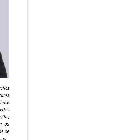
elles
tures
enace
ettes
ille,
ui du
de de
que.