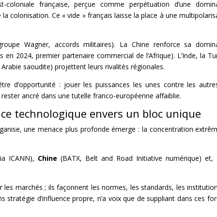
ost-coloniale française, perçue comme perpétuation d’une domin
 colonisation. Ce « vide » français laisse la place à une multipolaris
(groupe Wagner, accords militaires). La Chine renforce sa domin
s en 2024, premier partenaire commercial de l’Afrique). L’Inde, la Tu
Arabie saoudite) projettent leurs rivalités régionales.
tre d’opportunité : jouer les puissances les unes contre les autre
rester ancré dans une tutelle franco-européenne affaiblie.
nce technologique envers un bloc unique
éorganise, une menace plus profonde émerge : la concentration extrê
via ICANN),
Chine
(BATX, Belt and Road Initiative numérique) et,
les marchés ; ils façonnent les normes, les standards, les institutio
 stratégie d’influence propre, n’a voix que de suppliant dans ces fo