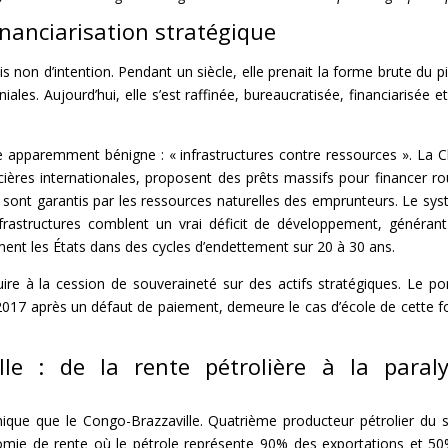
financiarisation stratégique
 non d’intention. Pendant un siècle, elle prenait la forme brute du pi
les. Aujourd’hui, elle s’est raffinée, bureaucratisée, financiarisée et
 apparemment bénigne : « infrastructures contre ressources ». La C
ncières internationales, proposent des prêts massifs pour financer ro
s sont garantis par les ressources naturelles des emprunteurs. Le sy
frastructures comblent un vrai déficit de développement, généran
rment les États dans des cycles d’endettement sur 20 à 30 ans.
ire à la cession de souveraineté sur des actifs stratégiques. Le po
 2017 après un défaut de paiement, demeure le cas d’école de cette 
le : de la rente pétrolière à la paraly
amique que le Congo-Brazzaville. Quatrième producteur pétrolier du 
omie de rente où le pétrole représente 90% des exportations et 5