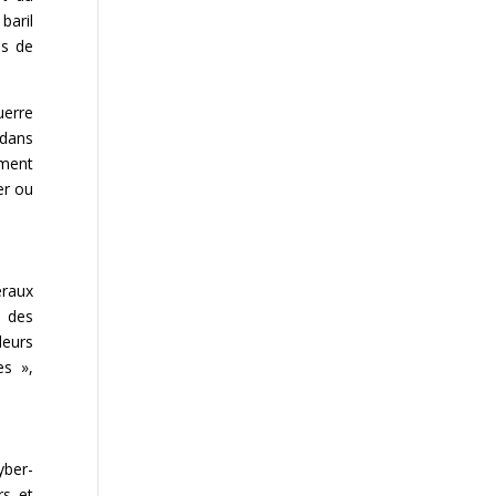
baril
és de
uerre
 dans
ement
er ou
éraux
t des
leurs
es »,
yber-
rs et