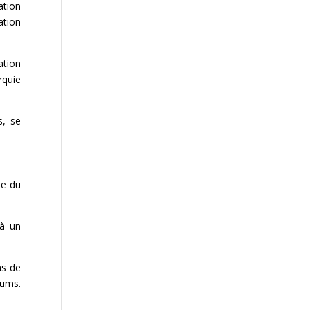
ation
ation
ation
rquie
s, se
me du
 à un
ns de
rums.