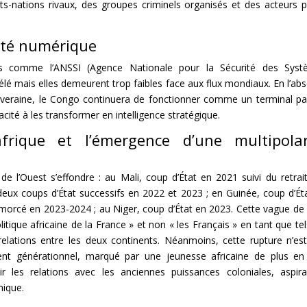
ts-nations rivaux, des groupes criminels organisés et des acteurs p
neté numérique
les comme l’ANSSI (Agence Nationale pour la Sécurité des Sys
télé mais elles demeurent trop faibles face aux flux mondiaux. En l’ab
uveraine, le Congo continuera de fonctionner comme un terminal pas
ité à les transformer en intelligence stratégique.
frique et l’émergence d’une multipolar
e l’Ouest s’effondre : au Mali, coup d’État en 2021 suivi du retrai
deux coups d’État successifs en 2022 et 2023 ; en Guinée, coup d’Ét
amorcé en 2023-2024 ; au Niger, coup d’État en 2023. Cette vague de 
litique africaine de la France » et non « les Français » en tant que tel
elations entre les deux continents. Néanmoins, cette rupture n’es
ent générationnel, marqué par une jeunesse africaine de plus en
r les relations avec les anciennes puissances coloniales, aspir
mique.