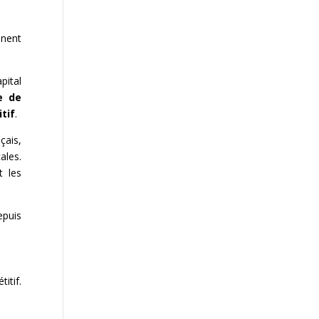
inent
pital
e de
tif
.
çais,
ales.
t les
epuis
itif.