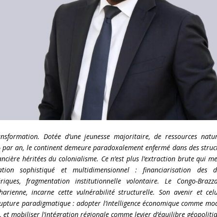
nsformation. Dotée d’une jeunesse majoritaire, de ressources natur
4% par an, le continent demeure paradoxalement enfermé dans des struc
cière héritées du colonialisme. Ce n’est plus l’extraction brute qui m
ion sophistiqué et multidimensionnel : financiarisation des d
iques, fragmentation institutionnelle volontaire. Le Congo-Brazzav
arienne, incarne cette vulnérabilité structurelle. Son avenir et cel
rupture paradigmatique : adopter l’intelligence économique comme mo
e, et mobiliser l’intégration régionale comme levier d’équilibre géopoliti