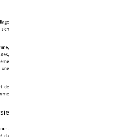
llage
 s’en
hine,
utes,
stème
t une
rt de
forme
sie
sous-
0% du