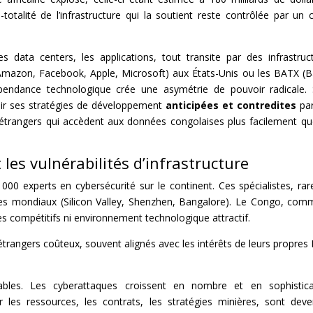
totalité de l’infrastructure qui la soutient reste contrôlée par un c
s data centers, les applications, tout transite par des infrastruc
mazon, Facebook, Apple, Microsoft) aux États-Unis ou les BATX (B
épendance technologique crée une asymétrie de pouvoir radicale.
oir ses stratégies de développement
anticipées et contredites
pa
étrangers qui accèdent aux données congolaises plus facilement qu
t les vulnérabilités d’infrastructure
 000 experts en cybersécurité sur le continent. Ces spécialistes, rar
tres mondiaux (Silicon Valley, Shenzhen, Bangalore). Le Congo, com
ires compétitifs ni environnement technologique attractif.
trangers coûteux, souvent alignés avec les intérêts de leurs propres 
ables. Les cyberattaques croissent en nombre et en sophistica
r les ressources, les contrats, les stratégies minières, sont dev